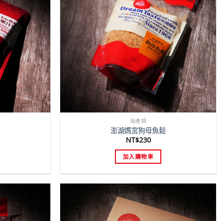
海產類
澎湖媽宮狗母魚鬆
NT$
230
加入購物車