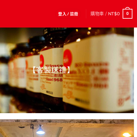
登入 / 註冊
購物車 /
NT$
0
0
【
客製送禮
】