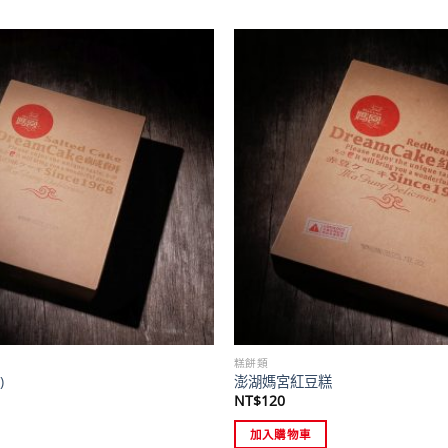
糕餅類
)
澎湖媽宮紅豆糕
NT$
120
加入購物車