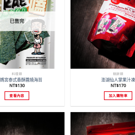
已售完
料理類
糕餅類
媽宮泰式香酥醬燒海苔
澎湖仙人掌果汁凍
NT$
130
NT$
170
查看內容
加入購物車