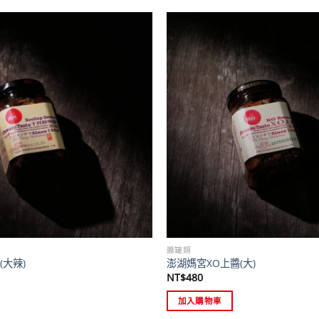
醬罐類
(大辣)
澎湖媽宮XO上醬(大)
NT$
480
加入購物車