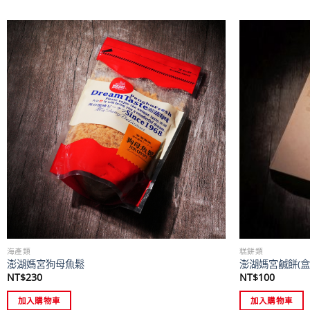
海產類
糕餅類
澎湖媽宮狗母魚鬆
澎湖媽宮鹹餅(盒
NT$
230
NT$
100
加入購物車
加入購物車