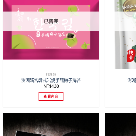
已售完
料理類
澎湖媽宮韓式岩燒手釀梅子海苔
澎湖
NT$
130
查看內容