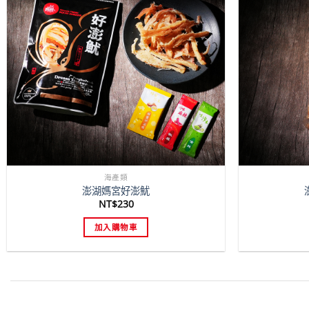
海產類
澎湖媽宮好澎魷
NT$
230
加入購物車