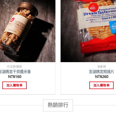
花生酥糖類
海產類
澎湖媽宮干貝醬米香
澎湖媽宮照燒片
NT$
160
NT$
260
加入購物車
加入購物車
熱銷排行