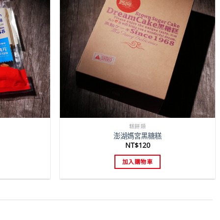
糕餅類
澎湖媽宮黑糖糕
NT$
120
加入購物車