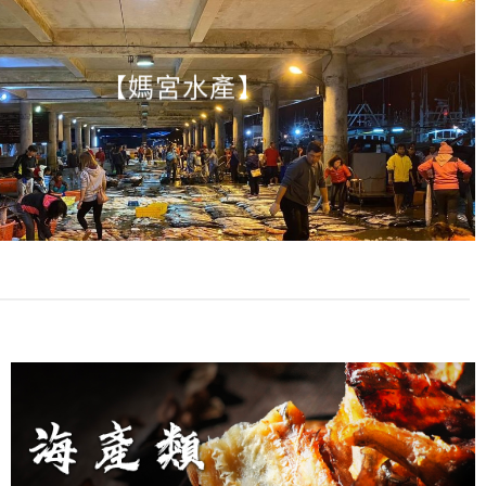
【
媽宮水產
】