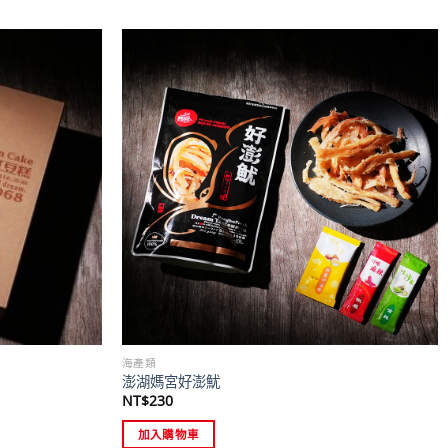
海產類
澎湖媽宮好澎魷
NT$
230
加入購物車