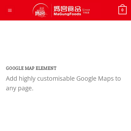
Skip
to
0
content
GOOGLE MAP ELEMENT
Add highly customisable Google Maps to
any page.