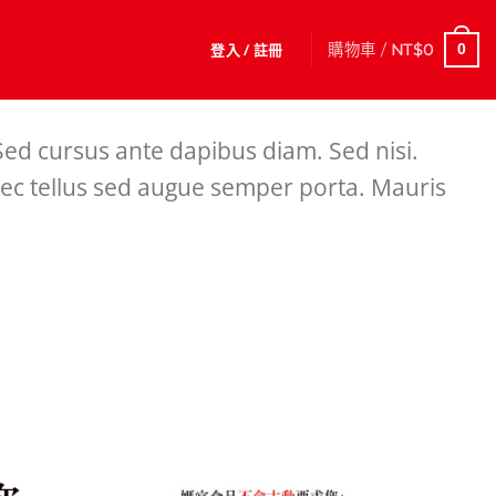
登入 / 註冊
購物車 /
NT$
0
0
 Sed cursus ante dapibus diam. Sed nisi.
nec tellus sed augue semper porta. Mauris