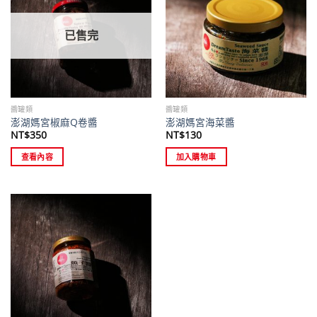
已售完
醬罐類
醬罐類
澎湖媽宮椒麻Q卷醬
澎湖媽宮海菜醬
NT$
350
NT$
130
查看內容
加入購物車