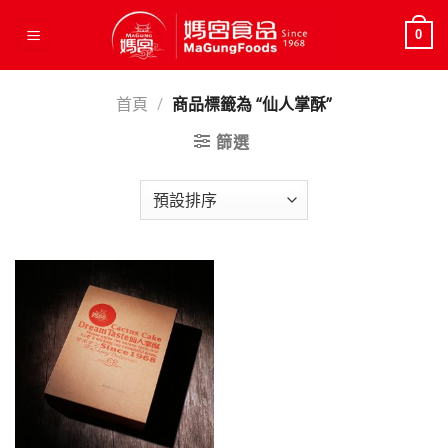
Skip
to
0
content
首頁
/
商品標籤為 “仙人掌酥”
篩選