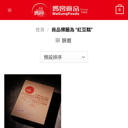
Skip
to
0
content
首頁
/
商品標籤為 “紅豆糕”
篩選