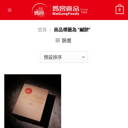
Skip
to
0
content
首頁
/
商品標籤為 “鹹餅”
篩選