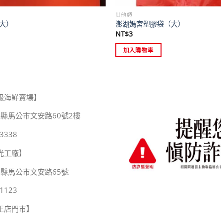
其他類
大）
澎湖媽宮塑膠袋（大）
NT$
3
加入購物車
級海鮮賣場】
縣馬公市文安路60號2樓
3338
光工廠】
湖縣馬公市文安路65號
1123
正店門市】