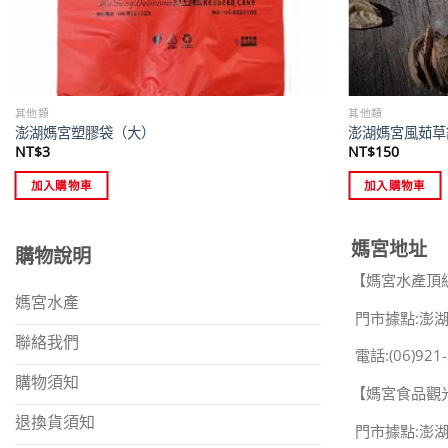
其他類
其他類
澎湖媽宮塑膠袋（大）
澎湖媽宮風茹草
NT$
3
NT$
150
加入購物車
加入購物車
媽宮地址
購物說明
【媽宮水產頂
媽宮水產
門市據點:澎湖
聯絡我們
電話:(06)921-
購物須知
【媽宮食品觀
退換貨須知
門市據點:澎