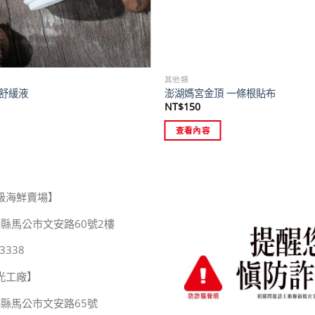
其他類
舒緩液
澎湖媽宮金頂 一條根貼布
NT$
150
查看內容
級海鮮賣場】
縣馬公市文安路60號2樓
3338
光工廠】
湖縣馬公市文安路65號