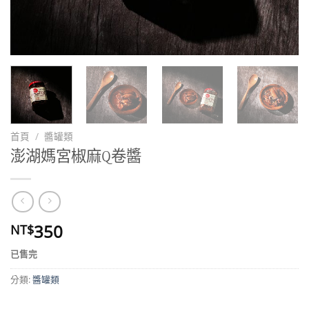
首頁
/
醬罐類
澎湖媽宮椒麻Q卷醬
350
NT$
已售完
分類:
醬罐類