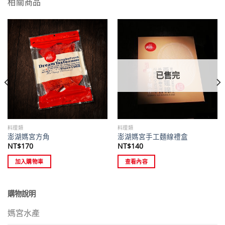
相關商品
已售完
料理類
料理類
澎湖媽宮方角
澎湖媽宮手工麵線禮盒
NT$
170
NT$
140
加入購物車
查看內容
購物說明
媽宮水產