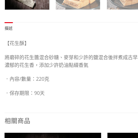
描述
【花生酥】
將磨碎的花生醬混合砂糖、麥芽和少許的鹽混合後拌煮成古早
濃郁的花生香，添加少許奶油點綴香氣
．
內容/數量：220克
．保存期限：
90天
相關商品