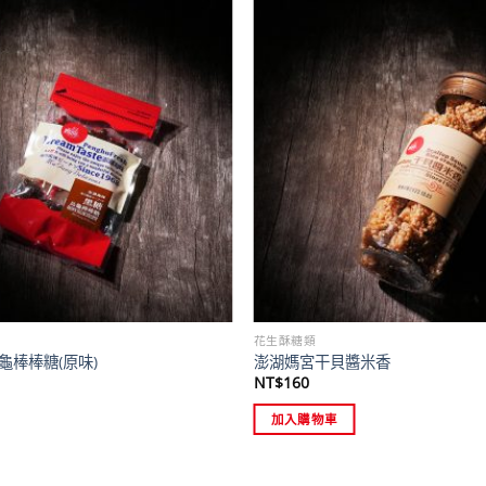
花生酥糖類
龜棒棒糖(原味)
澎湖媽宮干貝醬米香
NT$
160
加入購物車