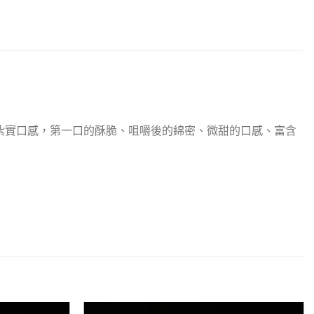
紮實口感，第一口的酥脆、咀嚼後的綿密、微甜的口感、富含