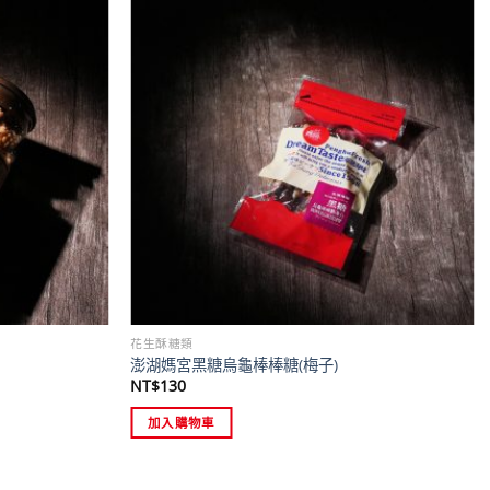
花生酥糖類
澎湖媽宮黑糖烏龜棒棒糖(梅子)
NT$
130
加入購物車