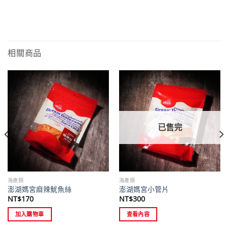
相關商品
已售完
海產類
海產類
澎湖媽宮麻辣魷魚絲
澎湖媽宮小管片
NT$
170
NT$
300
加入購物車
查看內容