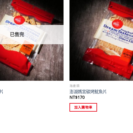
已售完
海產類
片
澎湖媽宮碳烤魷魚片
NT$
170
加入購物車