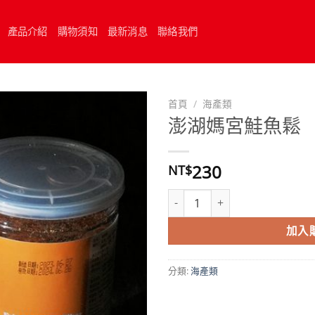
產品介紹
購物須知
最新消息
聯絡我們
首頁
/
海產類
澎湖媽宮鮭魚鬆
230
NT$
澎湖媽宮鮭魚鬆 數量
加入
分類:
海產類