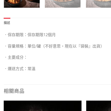
描述
．保存期限：保存期限12個月
．容量規格：單位/罐（不好意思，現在以『袋裝』出貨）
．主要成分：
．運送方式：常溫
相關商品