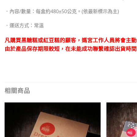
．
內容/數量：每盒約480±50公克。(依最新標示為主)
．運送方式：常溫
凡購買黑糖糕或紅豆糕的顧客，媽宮工作人員將會主動
由於產品保存期限較短，在未能成功聯繫確認出貨時間
相關商品