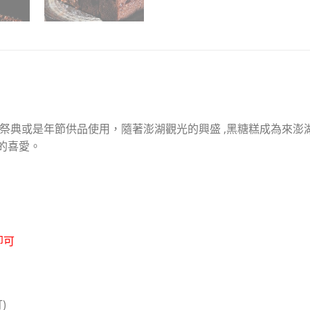
祭典或是年節供品使用，隨著澎湖觀光的興盛 ,黑糖糕成為來澎
的喜愛。
即可
)