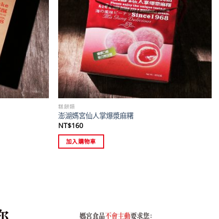
糕餅類
澎湖媽宮仙人掌爆漿麻糬
NT$
160
加入購物車