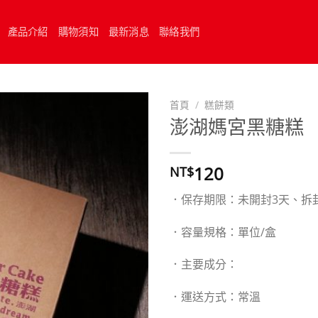
產品介紹
購物須知
最新消息
聯絡我們
首頁
/
糕餅類
澎湖媽宮黑糖糕
120
NT$
．保存期限：未開封3天、拆
．容量規格：單位/盒
．主要成分：
．運送方式：常溫