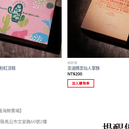
糕餅類
粉紅涼糕
澎湖媽宮仙人掌酥
NT$
200
加入購物車
級海鮮賣場】
縣馬公市文安路60號2樓