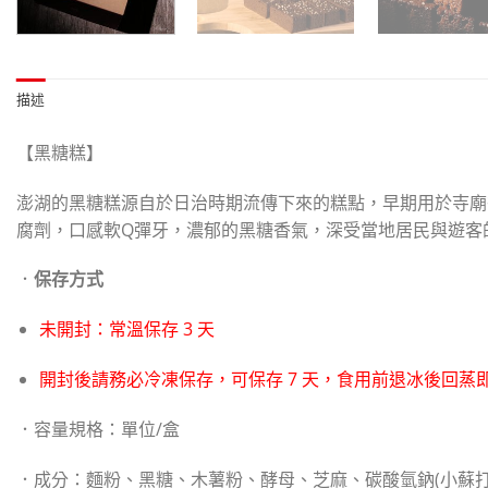
描述
【黑糖糕】
澎湖的黑糖糕源自於日治時期流傳下來的糕點，早期用於寺廟
腐劑，口感軟Q彈牙，濃郁的黑糖香氣，深受當地居民與遊客
．
保存方式
未開封：常溫保存 3 天
開封後請務必冷凍保存，
可保存 7 天，食用前退冰後回蒸
．容量規格：單位/盒
．成分：
麵粉、黑糖、木薯粉、酵母、芝麻、碳酸氫鈉(小蘇打