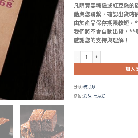
凡購買黑糖糕或紅豆糕的
動與您聯繫，確認出貨時
由於產品保存期限較短，*
我們將不會自動出貨，**
感謝您的支持與理解！
澎湖媽宮黑糖糕 數量
加入
分類:
糕餅類
標籤:
糕餅
,
黑糖糕