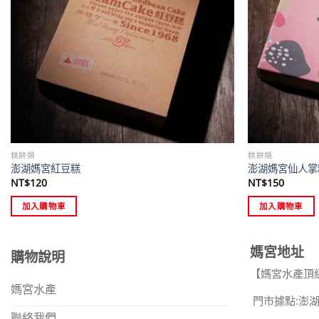
糕餅類
糕餅類
澎湖媽宮紅豆糕
澎湖媽宮仙人掌
NT$
120
NT$
150
加入購物車
加入購物車
媽宮地址
購物說明
【媽宮水產頂
媽宮水產
門市據點:澎湖
聯絡我們