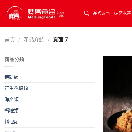
Skip
to
品牌故事
媽宮水產
content
首頁
/
產品介紹
/
頁面 7
商品分類
糕餅類
花生酥糖類
海產類
醬罐類
料理類