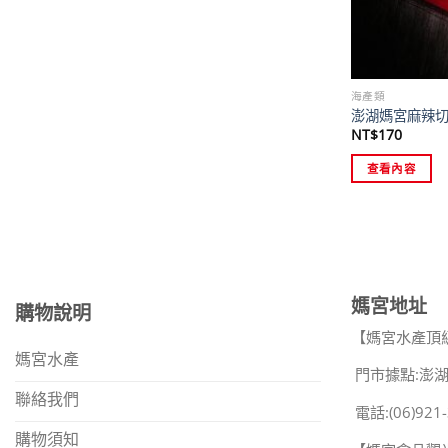
海產類
澎湖媽宮麻辣
NT$
170
查看內容
媽宮地址
購物說明
【媽宮水產頂
媽宮水產
門市據點:澎湖
聯絡我們
電話:(06)921-
購物須知