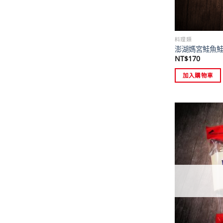
料理類
澎湖媽宮鮭魚
NT$
170
加入購物車