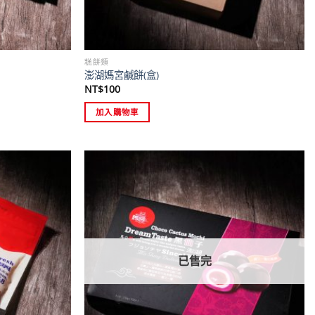
糕餅類
澎湖媽宮鹹餅(盒)
NT$
100
加入購物車
已售完