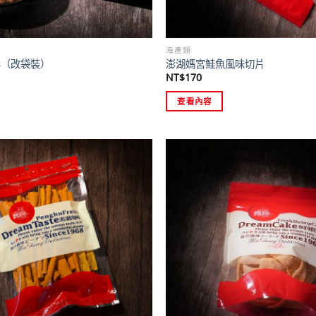
海產類
鬆（改袋裝）
澎湖媽宮鮭魚風味切片
NT$
170
查看內容