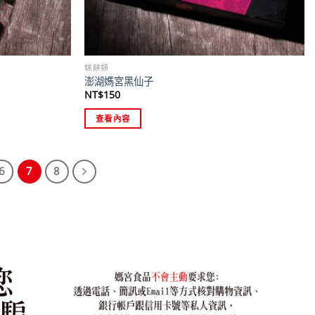
糕餅類
澎湖媽宮黑仙子
NT$
150
查看內容
6
7
8