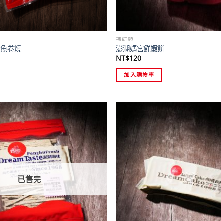
糕餅類
鮭魚卷燒
澎湖媽宮鮮蝦餅
NT$
120
加入購物車
已售完