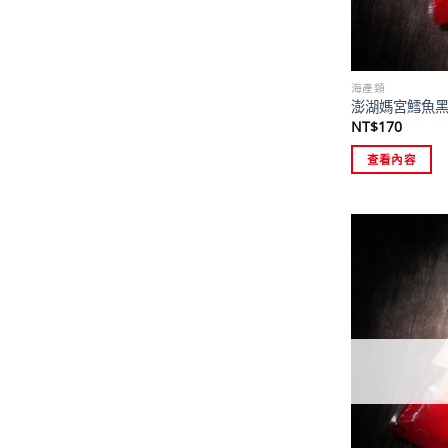
海產類
澎湖媽宮鱈魚
NT$
170
查看內容