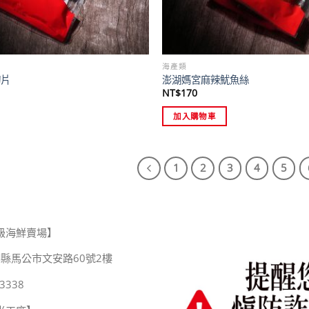
海產類
切片
澎湖媽宮麻辣魷魚絲
NT$
170
加入購物車
1
2
3
4
5
級海鮮賣場】
縣馬公市文安路60號2樓
3338