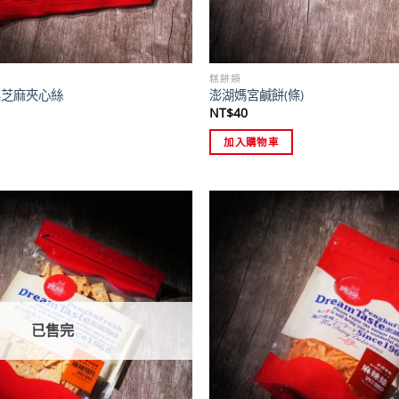
糕餅類
黑芝麻夾心絲
澎湖媽宮鹹餅(條)
NT$
40
加入購物車
已售完